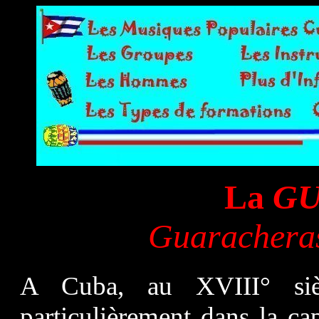
La
GU
Guaracheras
A Cuba, au XVIII° sièc
particulièrement dans la cap