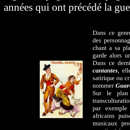
années qui ont précédé la gu
Dans ce genre
des personnag
chant a sa pl
garde alors u
Dans ce dern
cantantes
, el
satirique ou c
nommer
Guar
Sur le pla
transculturati
par exempl
africains pu
musicaux pro