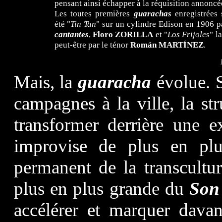
pensant ainsi échapper à la réquisition annoncé
Les toutes premières
guarachas
enregistrées 
été "
Tin Tan
" sur un cylindre Edison en 1906 pa
cantantes
,
Floro ZORILLA
et "
Los Frijole
s" l
peut-être par le ténor
Román MARTÍNEZ
.
Mais, la
guaracha
évolue. S
campagnes à la ville, la st
transformer derrière une ex
improvise de plus en pl
permanent de la transcultu
plus en plus grande du
Son
accélérer et marquer davan