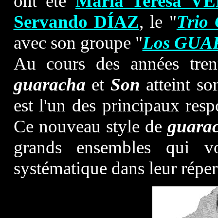
ont été
María Teresa V
Servando DÍAZ
, le "
Trio
avec son groupe "
Los GUA
Au cours des années trent
guaracha
et
Son
atteint so
est l'un des principaux resp
Ce nouveau style de
guara
grands ensembles qui vo
systématique dans leur réper