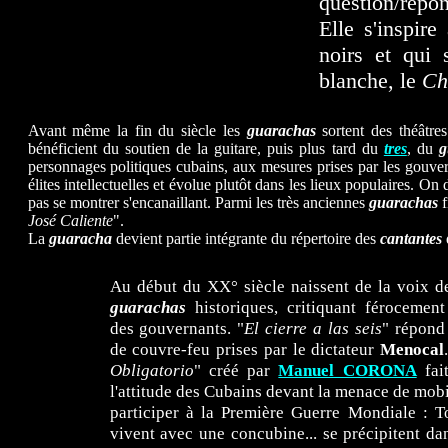
question/répon
Elle s'inspir
noirs et qui 
blanche, le
Ch
Avant même la fin du siècle les
guarachas
sortent des théâtre
bénéficient du soutien de la guitare, puis plus tard du
tres
, du
g
personnages politiques cubains, aux mesures prises par les gouve
élites intellectuelles et évolue plutôt dans les lieux populaires. On
pas se montrer s'encanaillant. Parmi les très anciennes
guarachas
f
José Caliente
".
La
guaracha
devient partie intégrante du répertoire des
cantantes
q
Au début du XX° siècle naissent de la voix d
guarachas
historiques, critiquant férocement
des gouvernants. "
El cierre a las seis
" répond
de couvre-feu prises par le dictateur
Menocal
Obligatorio
" créé par
Manuel CORONA
fait
l'attitude des Cubains devant la menace de mobi
participer à la Première Guerre Mondiale : 
vivent avec une concubine... se précipitent da