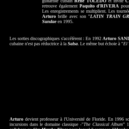
guitariste cubain
René TOLEDO
et invite
C
retrouve également
Paquito d'RIVERA
pour
Les enregistrements se multiplient. Les tournée
Arturo
brille avec son "
LATIN TRAIN G
Sundae
en 1995.
Les sorties discographiques s'accélèrent : En 1992
Arturo SA
cubaine n'est pas réductrice à la
Salsa
. Le même but échoie à "
El 
Arturo
devient professeur à l'Université de Floride. En 1996 so
incursions dans le domaine classique -"
The Classical Album
" 1