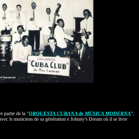
re partie de la "
ORQUESTA CUBANA de MÚSICA MODERNA
".
vec ls musiciens de sa génération e Johnny's Dream où il se livre