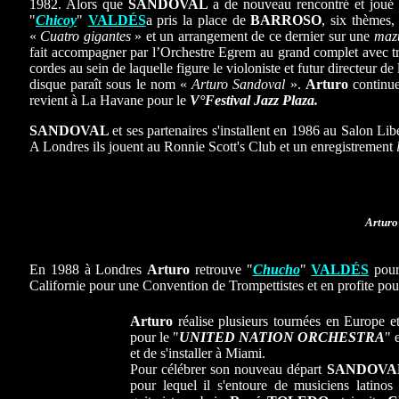
1982. Alors que
SANDOVAL
a de nouveau rencontré et joué
"
Chicoy
"
VALDÉS
a pris la place de
BARROSO
, six thèmes,
«
Cuatro gigantes
» et un arrangement de ce dernier sur une
maz
fait accompagner par l’Orchestre Egrem au grand complet avec troi
cordes au sein de laquelle figure le violoniste et futur directeur de
disque paraît sous le nom «
Arturo Sandoval
».
Arturo
continue 
revient à La Havane pour le
V°Festival Jazz Plaza.
SANDOVAL
et ses partenaires s'installent en 1986 au Salon Li
A Londres ils jouent au Ronnie Scott's Club et un enregistrement
Arturo
En 1988 à Londres
Arturo
retrouve "
Chucho
"
VALDÉS
pour
Californie pour une Convention de Trompettistes et en profite pour
Arturo
réalise plusieurs tournées en Europe et
pour le "
UNITED NATION ORCHESTRA
" 
et de s'installer à Miami.
Pour célébrer son nouveau départ
SANDOVA
pour lequel il s'entoure de musiciens latinos