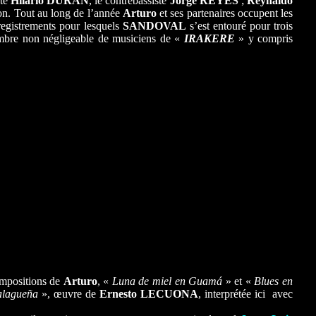
ste
Hilario DURÁN
, le contrebassiste
Jorge REYES
;
Reynaldo
ion. Tout au long de l’année
Arturo
et ses partenaires occupent les
egistrements pour lesquels
SANDOVAL
s’est entouré pour trois
mbre non négligeable de musiciens de «
IRAKERE
» y compris
ompositions de
Arturo
, «
Luna de miel en Guamá
» et «
Blues en
lagueña
», œuvre de
Ernesto LECUONA
, interprétée ici avec