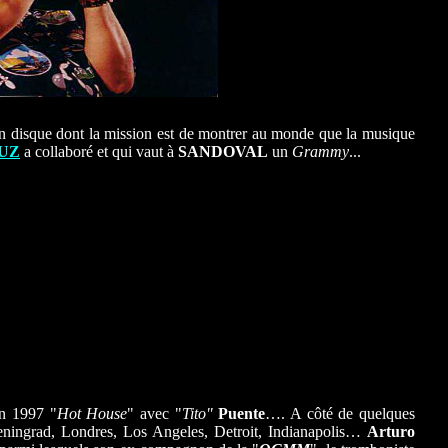
un disque dont la mission est de montrer au monde que la musique
RUZ
a collaboré et qui vaut à
SANDOVAL
un
Grammy
...
en 1997 "
Hot House
" avec "
Tito"
Puente
…. A côté de quelques
Leningrad, Londres, Los Angeles, Detroit, Indianapolis…
Arturo