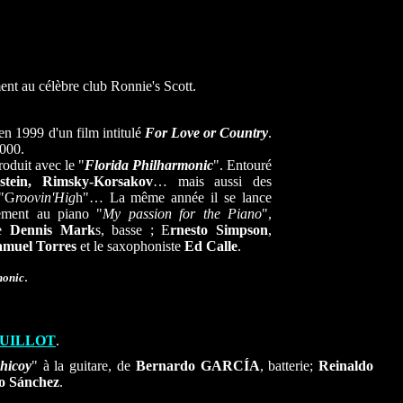
ent au célèbre club Ronnie's Scott.
 en 1999 d'un film intitulé
For Love or Country
.
2000.
roduit avec le "
Florida Philharmonic
". Entouré
stein, Rimsky-Korsakov
… mais aussi des
 "G
roovin'Hig
h"… La même année il se lance
rement au piano "
My passion for the Piano
",
de
Dennis Mark
s, basse ; E
rnesto Simpson
,
amuel Torres
et le saxophoniste
Ed Calle
.
.
monic
GUILLOT
.
hicoy
" à la guitare, de
Bernardo GARCÍA
, batterie;
Reinaldo
o Sánchez
.