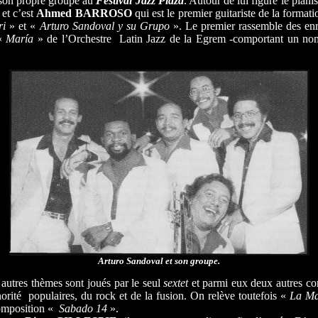
 son propre groupe au
Festival Jazz Plaza
. Autour de lui figure le piani
 et c’est
Ahmed BARROSO
qui est le premier guitariste de la format
ri
» et «
Arturo Sandoval y su Grupo
». Le premier rassemble des enr
 «
María
» de l’Orchestre Latin Jazz de la Egrem -comportant un no
Arturo Sandoval et son groupe.
 autres thèmes sont joués par le seul
sextet
et parmi eux deux autres c
rité populaires, du rock et de la fusion. On relève toutefois «
La Ma
omposition «
Sabado 14
».