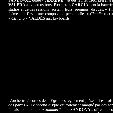
SANDOVAL
quitte «
IRAKERE
» et dès février 1981 présente
VALERA
aux percussions.
Bernardo GARCÍA
tient la batterie
studios et de ces sessions sortent leurs premiers disques, «
Tu
thèmes , «
Turi
» une composition personnelle, «
Claudia
» et
«
Chucho
»
VALDÉS
aux keyboards-.
L’orchestre à cordes de la Egrem est également présent. Les trois
dos partes
». Le second disque est fortement marqué par des sono
fantaisie tout comme «
Summertime
».
SANDOVAL
offre une c