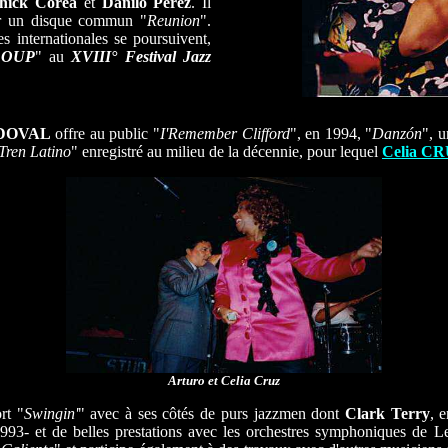
hick Corea
et
Danilo Pérez
. Il
 un disque commun "
Reunion
".
s internationales se poursuivent,
ROUP
" au
XVIII° Festival Jazz
NDOVAL
offre au public "
I'Remember Clifford
", en 1994, "
Danzón
", 
Tren Latino
" enregistré au milieu de la décennie, pour lequel
Celia C
Arturo et Celia Cruz
rt "
Swingin'
" avec à ses côtés de purs jazzmen dont
Clark Terry
, 
993- et de belles prestations avec les orchestres symphoniques de 