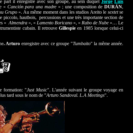
ne part il enregistre avec son groupe, au sein duquel
Jorge
Luis
re «
Canción para una madre
» ; une composition de
DURÁN
,
 su Grupo
». Au même moment dans les studios Areito le
sextet
se
e piccolo, hautbois, percussions et une très importante section de
res «
Almendra
», «
Lamento Boricano
», «
Rabo de Nube
»… Le
strumentiste cubain. Il retrouve
Gillespie
en 1985 lorsque celui-ci
ne
.
Arturo
enregistre avec ce groupe "
Tumbaito
" la même année.
e formation: "
Just Music
". L'année suivant le groupe voyage en
plus tard sous le nom de
"
Arturo Sandoval. L.A Meetings
".