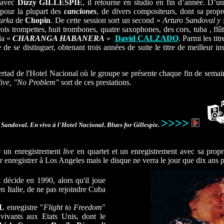
 avec
Dizzy GILLESPIE
, il retourne en studio en fin d’année. D’u
 pour la plupart des
canciones
, de divers compositeurs, dont sa prop
urka
de
Chopin
. De cette session sort un second «
Arturo Sandoval y
s trompettes, huit trombones, quatre saxophones, des cors, tuba , flût
 la «
CHARANGA HABANERA
»
David CALZADO
. Parmi les tit
de se distinguer, obtenant trois années de suite le titre de meilleur in
bertad de l'Hotel Nacional où le groupe se présente chaque fin de semai
live, "No Problem"
sort de ces prestations.
>>>>
 Sandoval. En vivo à l'Hotel Nacional. Blues for Gillespie.
 un enregistrement
live
en quartet et un enregistrement avec sa propr
 enregistrer à Los Angeles mais le disque ne verra le jour que dix ans 
 décide en 1990, alors qu'il joue
en Italie, de ne pas rejoindre Cuba
L
enregistre "
Flight to Freedom
"
 vivants aux Etats Unis, dont le