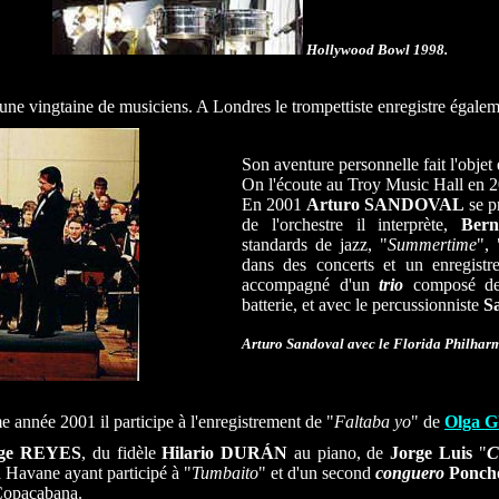
Hollywood Bowl 1998.
une vingtaine de musiciens. A Londres le trompettiste enregistre égalem
Son aventure personnelle fait l'objet
On l'écoute au Troy Music Hall en 
En 2001
Arturo SANDOVAL
se p
de l'orchestre il interprète,
Bern
standards de jazz, "
Summertime
",
dans des concerts et un enregist
accompagné d'un
trio
composé 
batterie, et avec le percussionniste
S
Arturo Sandoval avec le Florida Philhar
 année 2001 il participe à l'enregistrement de "
Faltaba yo
" de
Olga 
rge REYES
, du fidèle
Hilario DURÁN
au piano, de
Jorge Luis
"
C
a Havane ayant participé à "
Tumbaito
" et d'un second
conguero
Ponch
Copacabana.