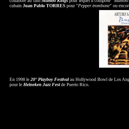
collabore au film
Mambo Kings
pour lequel il compose "
Mambo 
cubain
Juan Pablo TORRES
pour "
Pepper trombone
" ou enco
En 1998 le
20° Playboy Festival
au Hollywood Bowl de Los Angel
pour le
Heineken Jazz Fest
de Puerto Rico.