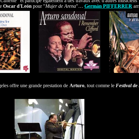
Caliente
" et participe également à des travaux avec d'autres musicien
re
Oscar d'León
pour "
Mujer de Arena
"…
Germán PIFFERRER
arr
......
......
es offre une grande prestation de
Arturo
, tout comme le
Festival de