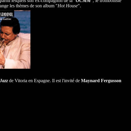
s parmi lesquels son ex-compagnon de la "
OCMM
", le tromboniste
ange les thèmes de son album "
Hot House
".
 Jazz
de Vitoria en Espagne. Il est l'invité de
Maynard Fergusson