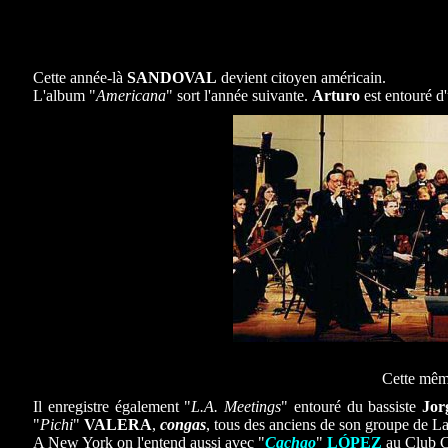
Cette année-là
SANDOVAL
devient citoyen américain.
L'album "
Americana
" sort l'année suivante.
Arturo
est entouré d'
Cette même
Il enregistre également "
L.A. Meetings
" entouré du bassiste
Jo
"
Pichi
"
VALERA
,
congas
, tous des anciens de son groupe de L
A New York on l'entend aussi avec "
Cachao
"
LÓPEZ
au Club 