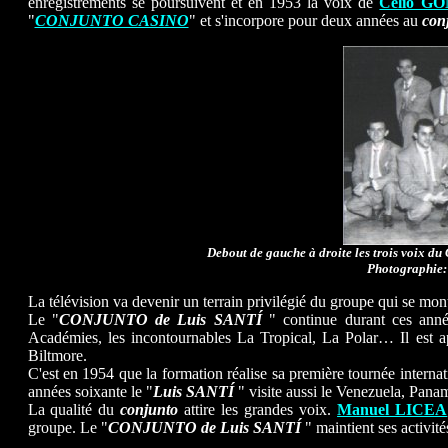
enregistrements se poursuivent et en 1953 la voix de
Celio G
"
CONJUNTO CASINO
" et s'incorpore pour deux années au
con
Debout de gauche à droite les trois voix d
Photographie:
La télévision va devenir un terrain privilégié du groupe qui se m
Le "
CONJUNTO de Luis SANTÍ
" continue durant ces année
Académies, les incontournables La Tropical, La Polar… Il est 
Biltmore.
C'est en 1954 que la formation réalise sa première tournée interna
années soixante le "
Luis SANTÍ
" visite aussi le Venezuela, Pan
La qualité du
conjunto
attire les grandes voix.
Manuel LICEA
groupe. Le "
CONJUNTO de Luis SANTÍ
" maintient ses activité