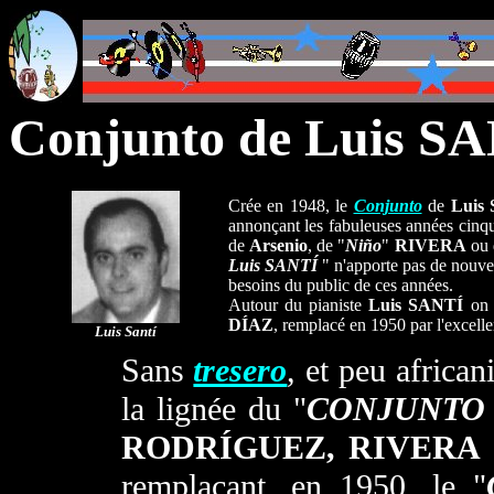
Conjunto de Luis S
Crée en 1948, le
Conjunto
de
Luis
annonçant les fabuleuses années cinq
de
Arsenio
, de "
Niño
"
RIVERA
ou 
Luis SANTÍ
" n'apporte pas de nouv
besoins du public de ces années.
Autour du pianiste
Luis SANTÍ
on t
DÍAZ
, remplacé en 1950 par l'excelle
Luis
Santí
Sans
tresero
, et peu africani
la lignée du "
CONJUNTO
RODRÍGUEZ, RIVERA
remplaçant, en 1950, le "