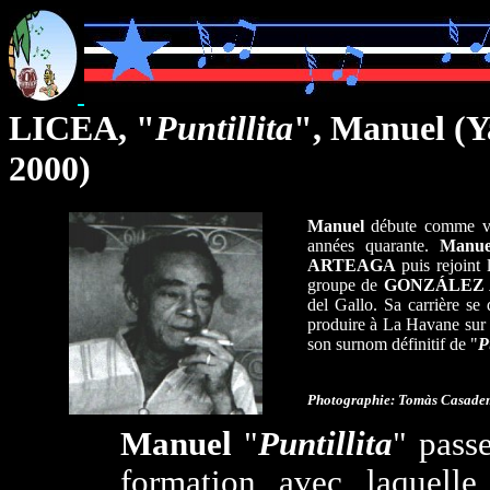
LICEA, "
Puntillita
", Manuel (
2000)
Manuel
débute comme voc
années quarante.
Manue
ARTEAGA
puis rejoint 
groupe de
GONZÁLEZ
del Gallo. Sa carrière se 
produire à La Havane sur l
son surnom définitif de "
P
Photographie: Tomàs Casade
Manuel
"
Puntillita
" pass
formation avec laquelle 