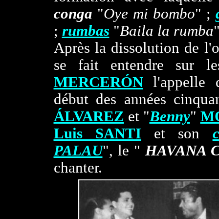
conga
"
Oye mi bombo
" ;
;
rumbas
"
Baila la rumba
Après la dissolution de l'
se fait entendre sur l
MERCERÓN
l'appelle d
début des années cinqua
ÁLVAREZ
et "
Benny
"
M
Luis SANTI
et son
PALAU
", le "
HAVANA 
chanter.