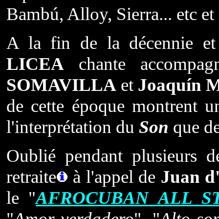
Bambú, Alloy, Sierra... etc et 
A la fin de la décennie et
LICEA
chante accompag
SOMAVILLA
et
Joaquín
de cette époque montrent u
l'interprétation du
Son
que de
Oublié pendant plusieurs d
retraite
à l'appel de
Juan
d
le "
AFROCUBAN ALL S
"
Amor verdadero
", "
Alto so