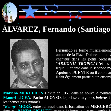
ÁLVAREZ
, Fernando (Santiag
Fernando
se forme musicalement 
autour de la Plaza Dolorés de la ca
chanteur dans les petits orches
"
ARMONÍA TROPICAL
"et les
lequel il chante dans la seconde m
Apolonio
PUENTE
où il côtoie a
Il fait également partie d' un ensemb
Mariano MERCERÓN
l'invite en 1951 dans sa nouvelle formati
Manuel LICEA
, Pacho ALONSO
, lequel se charge des
boleros
ta
les thèmes plus rythmés.
"
Benny
"
MORÉ
, entré lui aussi dans la formation de
MERCER
dans sa "
BANDA GIGANTE
" au sein de laquelle il reste jusqu'en 