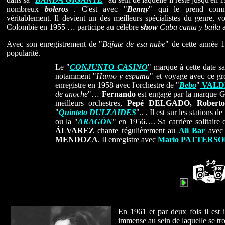
nombreux
boleros
. C'est avec "
Benny
" qui le prend comm
véritablement. Il devient un des meilleurs spécialistes du genre, 
Colombie en 1955 … participe au célèbre
s
how
Cuba canta y baila
a
Avec son enregistrement de "
Bájate de esa nube
" de cette année 1
popularité.
Le "
CONJUNTO CASINO
" marque à cette date s
notamment "
Humo y espuma
" et voyage avec ce gro
enregistre en 1958 avec l'orchestre de "
Bebo
"
VALD
de anoche
"…
Fernando
est engagé par la marque Ge
meilleurs orchestres,
Pepé DELGADO, Robert
"
Quinteto DULZAIDES
".. . Il est sur les stations 
ou la "
ARAGÓN
" en 1956…. Sa carrière solitaire
ÁLVAREZ
chante régulièrement au
Ali Bar
ave
MENDOZA
. Il enregistre avec
Mario PATTERSO
En 1961 et par deux fois il est 
immense au sein de laquelle se tr