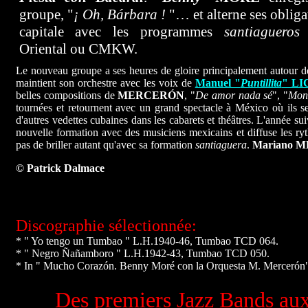
groupe, "
¡ Oh, Bárbara !
"… et alterne ses obliga
capitale avec les programmes
santiagueros
Oriental ou CMKW.
Le nouveau groupe a ses heures de gloire principalement autour d
maintient son orchestre avec les voix de
Manuel "
Puntillita
" LI
belles compositions de
MERCERÓN
, "
De amor nada sé
", "
Mon
tournées et retournent avec un grand spectacle à México où ils s
d'autres vedettes cubaines dans les cabarets et théâtres. L'année su
nouvelle formation avec des musiciens mexicains et diffuse les r
pas de briller autant qu'avec sa formation
santiaguera
.
Mariano 
© Patrick Dalmace
Discographie sélectionnée:
* " Yo tengo un Tumbao " L.H.1940-46, Tumbao TCD 064.
* " Negro Ñañamboro " L.H.1942-43, Tumbao TCD 050.
* In " Mucho Corazón. Benny Moré con la Orquesta M. Mercerón
Des premiers Jazz Bands aux