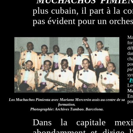
"
MUCHACHOS PIMIE
plus cubain, il part à la co
pas évident pour un orches
Ma
fo
dé
dan
cha
po
pie
sy
"
P
Le
Ma
En
Los Muchachos Pimienta avec Mariano Mercerón assis au centre de sa
pou
formation.
Photographie: Archives Tumbao. Barcelona.
Dans la capitale mex
abondamment et dirige l