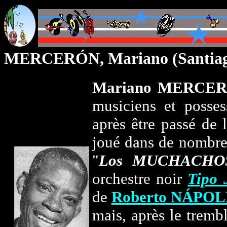
MERCERÓN, Mariano (Santiago
Mariano MERCER
musiciens et posses
après être passé de 
joué dans de nombreu
"
Los MUCHACHO
orchestre noir
Tipo 
de
Roberto NÁPOL
mais, après le tremb