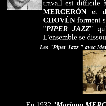
travail est difficile
MERCERÓN
et d
CHOVÉN
forment s
"
PIPER JAZZ
" qu
L'ensemble se dissout
Les "Piper Jazz " avec Me
En 1932 "
Mariano MERC