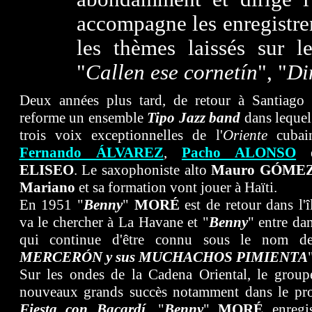
accompagne les enregistre
les thèmes laissés sur le
"
Callen ese cornetín
", "
Di
Deux années plus tard, de retour à Santiago 
reforme un ensemble
Tipo Jazz band
dans lequel
trois voix exceptionnelles de l'
Oriente
cubain
Fernando ÁLVAREZ
,
Pacho ALONSO
ELISEO
. Le saxophoniste alto
Mauro G
Ó
ME
Mariano
et sa formation vont jouer à Haïti.
En 1951 "
Benny
"
MORÉ
est de retour dans l'î
va le chercher à La Havane et "
Benny
" entre dan
qui continue d'être connu sous le nom d
MERCERÓN y sus MUCHACHOS PIMIENTA
Sur les ondes de la Cadena Oriental, le group
nouveaux grands succès notamment dans le 
Fiesta con Bacardí
. "
Benny
"
MORÉ
enregis