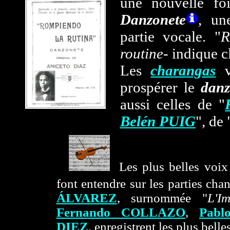
une nouvelle fo
Danzonete
, un
partie vocale. "
R
routine
- indique 
Les
charangas
vo
prospérer le
danz
aussi celles de "
Belén PUIG
", de 
..
...
Les plus belles voix
font entendre sur les parties cha
ÁLVAREZ
, surnommée "
L'I
Fernando COLLAZO
,
Pab
DIEZ
, enregistrent les plus bell