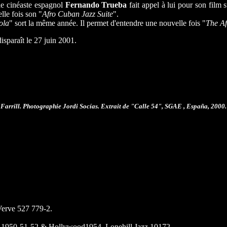
e cinéaste espagnol
Fernando Trueba
fait appel à lui pour son film 
lle fois son "
Afro Cuban Jazz Suite
".
ola
" sort la même année. Il permet d'entendre une nouvelle fois "
The Af
disparaît le 27 juin 2001.
Farrill.
Photographie Jordi Socías. Extrait de "Calle 54", SGAE , España, 2000.
Verve 527 779-2.
Y 1950-51-52.& Hollywood1954, Lonehill Jazz 10172.