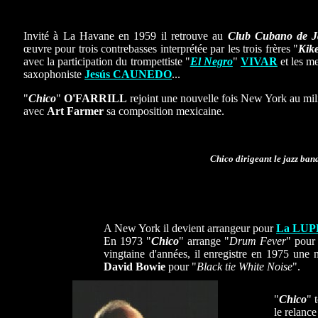
Invité à La Havane en 1959 il retrouve au
Club Cubano de J
œuvre pour trois contrebasses interprétée par les trois frères "
Kik
avec la participation du trompettiste "
El Negro
"
VIVAR
et les m
saxophoniste
Jesús CAUNEDO
...
"
Chico
"
O'FARRILL
rejoint une nouvelle fois New York au mili
avec
Art
Farmer
sa composition mexicaine.
Chico dirigeant le jazz band
A New York il devient arrangeur pour
La LUP
En 1973 "
Chico
" arrange "
Drum Fever
" pour
vingtaine d'années, il enregistre en 1975 une
David Bowie
pour "
Black tie White Noise
".
"
Chico
" 
le relance