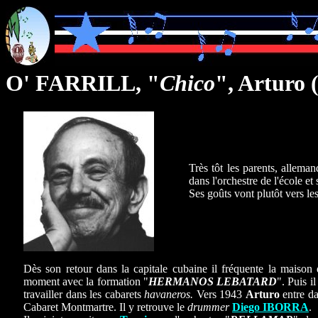
O' FARRILL, "
Chico
", Arturo
Très tôt les parents, alleman
dans l'orchestre de l'école et 
Ses goûts vont plutôt vers le
Dès son retour dans la capitale cubaine il fréquente la maison
moment avec la formation "
HERMANOS LEBATARD
". Puis i
travailler dans les cabarets
havaneros.
Vers 1943
Arturo
entre da
Cabaret Montmartre. Il y retrouve le
drummer
Diego IBORRA
.