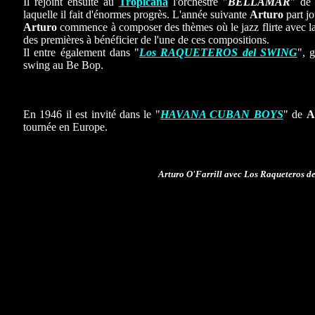
Il rejoint ensuite au
Tropicana
l'orchestre "
BELLAMAR
" d
laquelle il fait d'énormes progrès. L'année suivante
Arturo
part j
Arturo
commence à composer des thèmes où le jazz flirte avec l
des premières à bénéficier de l'une de ces compositions.
Il entre également dans "
Los RAQUETEROS del SWING
", 
swing au Be Bop.
En 1946 il est invité dans le "
HAVANA CUBAN BOYS
" de
A
tournée en Europe.
Arturo O'Farrill avec Los Raqueteros de