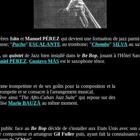
frères
Isito
et
Manuel PÉREZ
qui devient une formation de jazz parmi
asse; "
Pucho
"
ESCALANTE
au trombone; "
Chombo
"
SILVA
au sa
, un
quintet
de Jazz bien installé dans le
Be Bop
, jouant à l'Hôtel Sar
niel PÉREZ
.
Gustavo MÁS
est le saxophone ténor.
mme trompettiste et de ses goûts pour la composition et la
trompette et se consacre à l'arrangement musical.
ève ainsi "
The Afro-Cuban Jazz Suite
" qui repose sur des
alise
Mario BAUZÁ
au même moment.
 public face au
Be Bop
décide de s'installer aux Etats Unis avec son
le compositeur et arrangeur
Gil Fuller
puis, ayant fait la connaissance
rnom de "
Chico
".