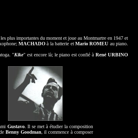
 les plus importantes du moment et joue au Montmartre en 1947 et
xophone;
MACHADO
à la batterie et
Mario ROMEU
au piano.
atoga. "
Kike
" est
encore là; le piano est confié à
René URBINO
 ami
Gustavo
. Il se met à étudier la composition
 de
Benny Goodman
, il commence à composer