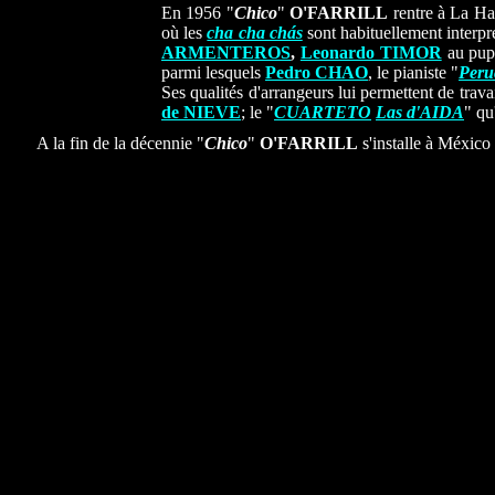
En 1956 "
Chico
"
O'FARRILL
rentre à La Ha
où les
cha cha chás
sont habituellement interpr
ARMENTEROS
,
Leonardo TIMOR
au pupi
parmi lesquels
Pedro CHAO
, le pianiste "
Peru
Ses qualités d'arrangeurs lui permettent de trav
de NIEVE
; le "
CUARTETO
Las d'AIDA
" qu
A la fin de la décennie "
Chico
"
O'FARRILL
s'installe à México