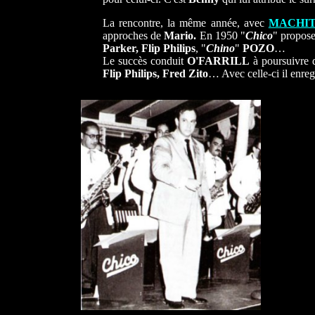
La rencontre, la même année, avec
MACHI
approches de
Mario.
En 1950 "
Chico
" propos
Parker, Flip Philips
, "
Chino
"
POZO
…
Le succès conduit
O'FARRILL
à poursuivre d
Flip Philips, Fred Zito
… Avec celle-ci il enreg