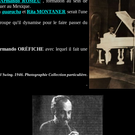
e
Armando ROMEU
, formation au sein de
ouer au Mexique.
a
guaracha
et
Rita MONTANER
serait l'une
groupe qu'il dynamise pour le faire passer du
rmando ORÉFICHE
avec lequel il fait une
l Swing. 1946. Photographie Collection particulière.
.