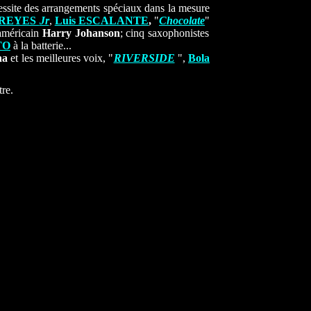
essite des arrangements spéciaux dans la mesure
os REYES
Jr
,
Luis ESCALANTE
,
"
Chocolate
"
'américain
Harry Johanson
; cinq saxophonistes
TO
à la batterie...
na
et les meilleures voix, "
RIVERSIDE
",
Bola
tre.