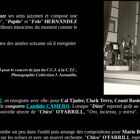
azz
ses amis jazzmen et compose une
e
", "
Papito
" et "
Felo
"
HERNÁNDEZ
eilleurs musiciens du moment comme le
eu des années soixante où il enregistre
 pour le concert de jazz du C.C.J. à la C.T.C..
Photographie Collection J. Jaramillo.
E
-
et enregistre avec elle- pour
Cal Tjader, Clark Terry, Count Basie
 le
conguero
Candido CAMERO
. Lorsque "
Dizzy
" reprend goût au 
 nouvelle œuvre de "
Chico
"
O'FARRILL
, "
Oro, incienso, y mirra
".
tombe un peu dans l'oubli puis arrange des compositions pour
Mario 
 sur les scènes et avec un nouvel orchestre. "
Chico
"
O'FARRILL
repre