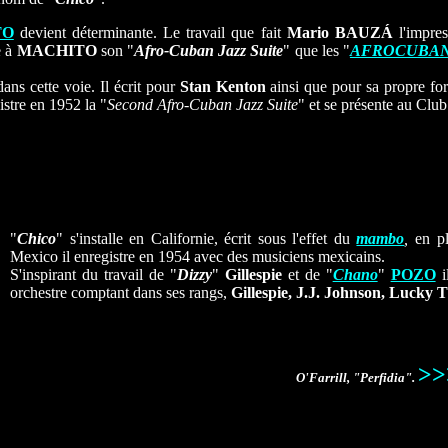
TO
devient déterminante. Le travail que fait
Mario BAUZÁ
l'impres
e à
MACHITO
son "
Afro-Cuban Jazz Suite
" que les "
AFROCUBA
ans cette voie. Il écrit pour
Stan Kenton
ainsi que pour sa propre for
istre en 1952 la "
Second Afro-Cuban Jazz Suite
" et se présente au Clu
"
Chico
" s'installe en Californie, écrit sous l'effet du
mambo
,
en pl
Mexico il enregistre en 1954 avec des musiciens mexicains.
S'inspirant du travail de "
Dizzy
"
Gillespie
et de "
Chano
"
POZO
i
orchestre comptant dans ses rangs,
Gillespie, J.J. Johnson, Lucky
>>
O'Farrill, "Perfidia".