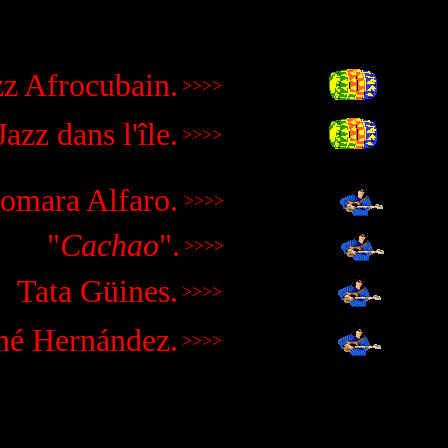
zz Afrocubain.
>>>>
azz dans l'île.
>>>>
omara Alfaro.
>>>>
"
Cachao
".
>>>>
Tata Güines.
>>>>
né Hernández.
>>>>