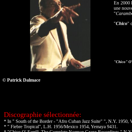
En 2000 l
une nouve
"
Caramb
"
Chico
" 
"Chico" O'
© Patrick Dalmace
Discographie sélectionnée:
* In " South of the Border - "Afro Cuban Jazz Suite" ", N.Y. 1950, 
* " Fiebre Tropical", L.H. 1956/Mexico 1954, Yemaya 9431.
* "Chico O' Farrill. The Complete Norman Granz Recordings." N.