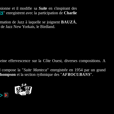
sionne et il modifie sa
Suite
en s'inspirant des
NS
" enregistrent avec la participation de
Charlie
mation de Jazz à laquelle se joignent
BAUZÁ
,
b de Jazz New Yorkais, le Birdland.
eine effervescence sur la Côte Ouest, diverses compositions. A
l compose la "
Suite Manteca
" enregistrée en 1954 par un grand
 Thompson
et la section rythmique des "
AFROCUBANS
".
>
...