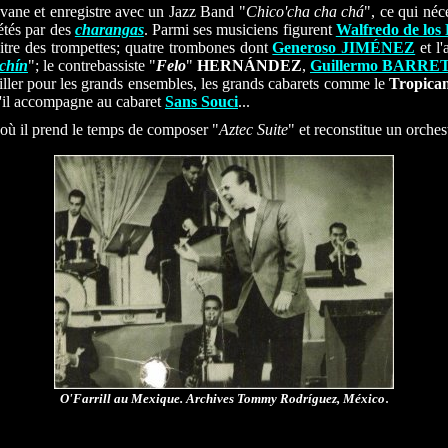
vane et enregistre avec un Jazz Band "
Chico'cha cha chá
", ce qui néc
étés par des
charangas
. Parmi ses musiciens figurent
Walfredo de l
tre des trompettes; quatre trombones dont
Generoso JIMÉNEZ
et l
chín
"; le contrebassiste "
Felo
"
HERNÁNDEZ
,
Guillermo BARRE
ailler pour les grands ensembles, les grands cabarets comme le
Tropica
'il accompagne au cabaret
Sans Souci
...
 où il prend le temps de composer "
Aztec Suite
" et reconstitue un orches
.
O'Farrill au Mexique. Archives Tommy Rodríguez, México