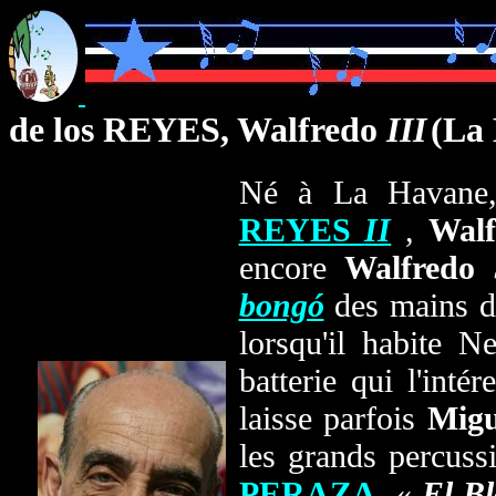
de los REYES, Walfredo
III
(La
Né à La Havane, 
REYES
II
,
Walf
encore
Walfredo
bongó
des mains 
lorsqu'il habite 
batterie qui l'inté
laisse parfois
Migu
les grands percussi
PERAZA
, «
El B