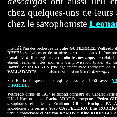
descargas
ont aussi lieu 
chez quelques-uns de leurs
chez le saxophoniste
Leona
Intégré à l'un des orchestres de
Julio GUTIÉRREZ
,
Walfredo d
REYES
est également de manière permanente dans la formati
Canal TV 4. Il enregistre avec
Julio
les
descargas
de celui-ci.
étaient réellement des moments d'improvisation totale. Au ca
Bambú,
de los REYES
joue également avec l'orchestre de "
C
VALLADARES
et le cabaret est aussi un lieu de
descargas
.
Sur Radio Progreso il enregistre aussi en 1956 avec
"
C
O'FARILL
.
Walfredo
dirige en 1957 le second orchestre du Cabaret Parisi
l'Hôtel Nacional avec
Carlos ARADO
, trompette ;
Pedro GU
saxophones et flûtes ;
Emiliano Gil
et
Enrique PA
saxophones ; le pianiste
Yoyo CASTELEIRO. Luis RODRÍ
tient la contrebasse et
Martha RAMOS
et
Kiko RODRÍGUE