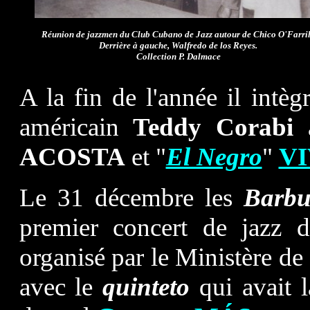
Réunion de jazzmen du Club Cubano de Jazz autour de Chico O'Farril
Derrière à gauche, Walfredo de los Reyes.
Collection P. Dalmace
A la fin de l'année il intèg
américain
Teddy Corabi
ACOSTA
et "
El Negro
"
V
Le 31 décembre les
Barbu
premier concert de jazz d
organisé par le Ministère de
avec le
quinteto
qui avait 