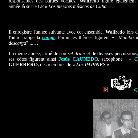
responsables des parties vocales.
Walfredo
figure également 
année-là sur le LP
« Los mejores músicos de Cuba
».
Il enregistre l'année suivante avec cet ensemble.
Walfredo
lors 
l'autre frappe la
conga
. Parmi les thèmes figurent «
Mambo 
descarga
"....…
La même année, armé de son
set drum
et de diverses percussions
ses côtés figurent ainsi
Jesús CAUNEDO
, saxophone ; «
C
GUERRERO,
des membres de «
Los PAPINES
».
<