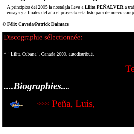
A principios del 2005 la nostalgía lleva a
Lilita PEÑALVER
a tra
ensaya y a finales del año el proyecto esta listo para de nuevo conqu
© Félix Caveda/Patrick Dalmace
Discographie sélectionnée:
* " Lilita Cubana", Canada 2000, autodistribué.
Te
....Biographies...
.
Peña, Luis,
<<<<
.