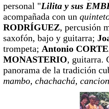
personal "
Lilita y sus EM
acompañada con un
quintet
RODRÍGUEZ
, percusión 
saxofón, bajo y guitarra;
Jo
trompeta;
Antonio CORT
MONASTERIO
, guitarra.
panorama de la tradición c
mambo, chachachá, cancione