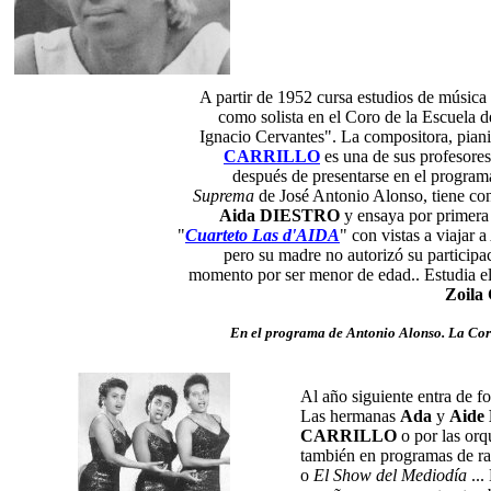
A partir de 1952 cursa estudios de música 
como solista en el Coro de la Escuela 
Ignacio Cervantes". La compositora, pian
CARRILLO
es una de sus profesore
después de presentarse en el progra
Suprema
de José Antonio Alonso, tiene co
Aida DIESTRO
y ensaya por primera
"
Cuarteto Las d'AIDA
" con vistas a viajar a
pero su madre no autorizó su participa
momento por ser menor de edad.. Estudia e
Zoil
En el programa de Antonio Alonso
. La Co
Al año siguiente entra de 
Las hermanas
Ada
y
Aide
CARRILLO
o por las orqu
también en programas de ra
o
El Show del Mediodía
...