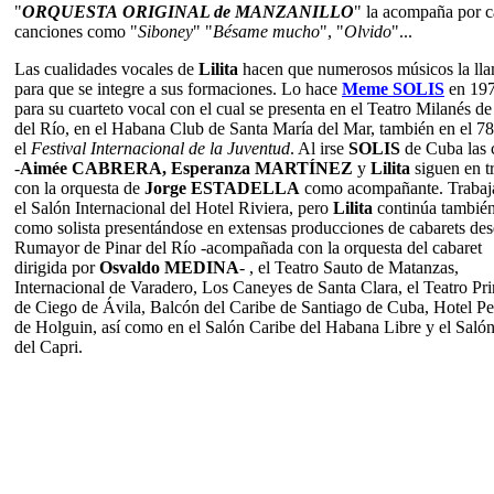
"
ORQUESTA
ORIGINAL de MANZANILLO
" la acompaña por c
canciones como "
Siboney
" "
Bésame mucho
", "
Olvido
"...
Las cualidades vocales de
Lilita
hacen que numerosos músicos la ll
para que se integre a sus formaciones. Lo hace
Meme SOLIS
en 19
para su cuarteto vocal con el cual se presenta en el Teatro Milanés de
del Río, en el Habana Club de Santa María del Mar, también en el 78
el
Festival Internacional de la Juventud
. Al irse
SOLIS
de Cuba las 
-
Aimée CABRERA, Esperanza MARTÍNEZ
y
Lilita
siguen en t
con la orquesta de
Jorge ESTADELLA
como acompañante. Trabaj
el Salón Internacional del Hotel Riviera, pero
Lilita
continúa tambié
como solista presentándose en extensas producciones de cabarets des
Rumayor de Pinar del Río -acompañada con la orquesta del cabaret
dirigida por
Osvaldo MEDINA
- , el Teatro Sauto de Matanzas,
Internacional de Varadero, Los Caneyes de Santa Clara, el Teatro Pri
de Ciego de Ávila, Balcón del Caribe de Santiago de Cuba, Hotel Pe
de Holguin, así como en el Salón Caribe del Habana Libre y el Saló
del Capri.