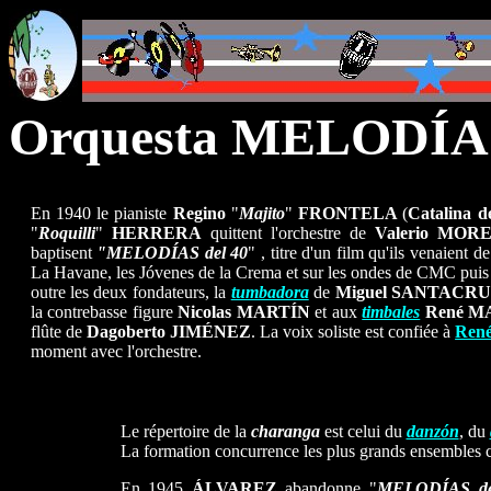
Orquesta MELODÍAS
En 1940 le pianiste
Regino
"
Majito
"
FRONTELA
(
Catalina d
"
Roquilli
"
HERRERA
quittent l'orchestre de
Valerio MOR
baptisent
"MELODÍAS del 40
" , titre d'un film qu'ils venaient
La Havane, les Jóvenes de la Crema et sur les ondes de CMC puis
outre les deux fondateurs, la
tumbadora
de
Miguel SANTACR
la contrebasse figure
Nicolas MARTÍN
et aux
timbales
René M
flûte de
Dagoberto JIMÉNEZ
. La voix soliste est confiée à
Ren
moment avec l'orchestre.
Le répertoire de la
charanga
est celui du
danzón
, du
La formation concurrence les plus grands ensembles
En 1945
ÁLVAREZ
abandonne "
MELODÍAS de