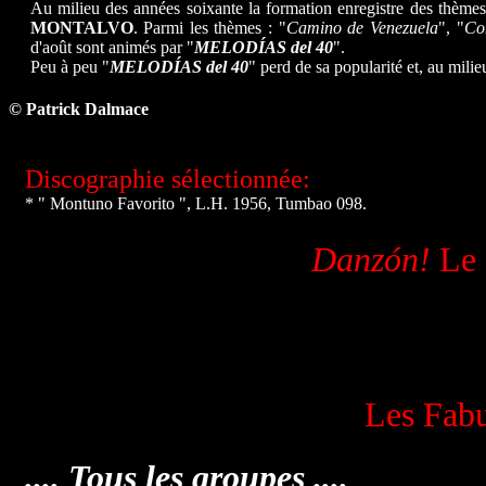
Au milieu des années soixante la formation enregistre des thème
MONTALVO
. Parmi les thèmes : "
Camino de Venezuela
", "
Co
d'août sont animés par "
MELODÍAS del 40
".
Peu à peu "
MELODÍAS del 40
" perd de sa popularité et, au milie
© Patrick Dalmace
Discographie sélectionnée:
* " Montuno Favorito ", L.H. 1956, Tumbao 098.
Danzón
!
Le 
Les Fabu
.... Tous les groupes ....