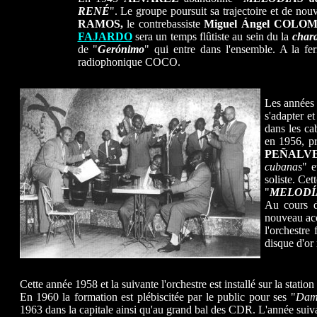
RENÉ
". Le groupe poursuit sa trajectoire et de no
RAMOS,
le contrebassiste
Miguel Ángel COLO
FAJARDO
sera un temps flûtiste au sein du la
char
de "
Gerónimo
" qui entre dans l'ensemble. A la fe
radiophonique COCO.
Les années 
s'adapter et
dans les ca
en 1956, p
PEÑALV
cubanas
" e
soliste. Cet
"
MELODÍA
Au cours d
nouveau ac
l'orchestr
disque d'or
Cette année 1958 et la suivante l'orchestre est installé sur la sta
En 1960 la formation est plébiscitée par le public pour ses "
Dame
1963 dans la capitale ainsi qu'au grand bal des CDR. L'année suiva