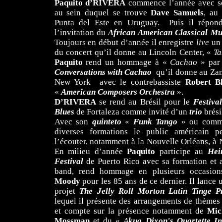
Paquito d’RIVERA
commence l’année avec 
au sein duquel se trouve
Dave
Samuels
, au 
Punta del Este en Uruguay. Puis il répond
l’invitation du
African American Classical Mu
Toujours en début d’année il enregistre
live
un 
du concert qu’il donne au Lincoln Center, «
Ta
Paquito
rend un hommage à «
Cachao
» par 
Conversations with Cachao
qu’il donne au Zan
New York avec le contrebassiste
Robert B
«
American Composers Orchestra
».
D’RIVERA
se rend au Brésil pour le
Festiva
Blues
de Fortaleza comme invité d’un
trio
brési
Avec son
quinteto
«
Funk Tango
» ou com
diverses formations le public américain pe
l’écouter, notamment à la Nouvelle Orléans, 
En milieu d’année
Paquito
participe au
Hei
Festival
de Puerto Rico avec sa formation et 
band, rend hommage en plusieurs occasio
Moody
pour les 85 ans de ce dernier. Il lance
projet
The Jelly Roll Morton Latin Tinge Pr
lequel il présente des arrangements de thème
et compte sur la présence notamment de
Mic
Mossman
et du «
A
kua Dixon's Quartette I