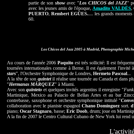
partie de son
show
avec "
Los CHICOS del JAZZ
" p
avec les jeunes amis de l'époque,
Amadito VALDÉS
,
PUERTO
,
Rembert EGÜES.
.... les grands moments
60.
Los Chicos del Jazz 2005 à Madrid, Photographie Mich
Au cours de l'année 2006
Paquito
est trés sollicité: Il est fréquem
tournées internationales comme à Berne. Il est également l'invité 
stars
", l'Orchestre Symphonique de Londres,
Hermeto Pascoal
...
A la tête de son
quintet
il réalise une tournée au Canada et dans plus
"
Hermanas MÁRQUEZ
" à Miami.
Avec son
quinteto
et quelques invités argentins il enregistre "
Funk
Martinique, Mexico au Palacio de Bellas Artes et au bar Zinco
contrebasse, saxophone et orchestre symphonique intitulé "
Conve
collaboration avec le pianiste espagnol
Chano Domínguez
sort.
d
piano;
Oscar Stagnaro
, basse;
Eric Doob
, drum; joue en Martiniq
A la fin de 2007 le Centro Cultural Cubano de New York lui rend 
L'activi