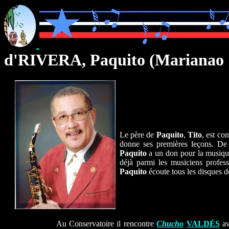
d'RIVERA, Paquito (Marianao 
Le père de
Paquito
,
Tito
, est co
donne ses premières leçons. De 
Paquito
a un don pour la musique 
déjà parmi les musiciens profes
Paquito
écoute tous les disques d
Au Conservatoire il rencontre
Chucho
VALDÉS
av