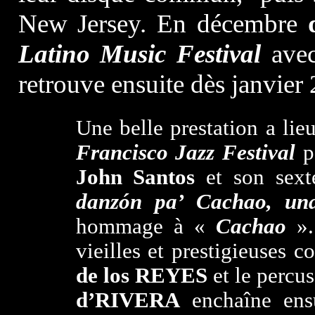
New Jersey. En décembre
Latino Music Festival
avec
retrouve ensuite dès janvier
Une belle prestation a lie
Francisco Jazz Festival
p
John
Santos
et son sexte
danzón pa’ Cachao, u
hommage à «
Cachao
».
vieilles et prestigieuses c
de los REYES
et le percu
d’RIVERA
enchaîne ens