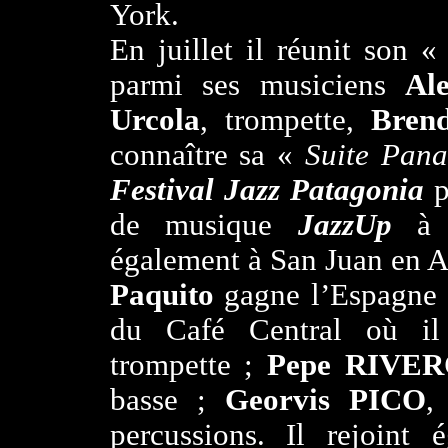
York.
En juillet il réunit son 
parmi ses musiciens
Al
Urcola
, trompette,
Brend
connaître sa «
Suite Pan
Festival Jazz Patagonia
p
de musique
JazzUp
à C
également à San Juan en A
Paquito
gagne l’Espagne p
du Café Central où il
trompette ;
Pepe RIVE
basse ;
Georvis PICO
percussions. Il rejoint