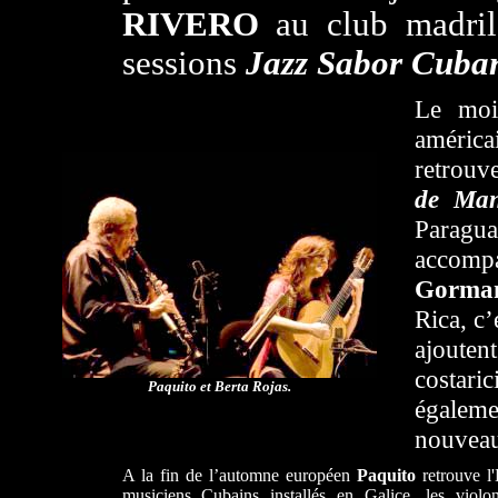
RIVERO
au club madri
sessions
Jazz Sabor Cuba
Le moi
américa
retrouve
de Man
Paragu
accomp
Gorma
Rica, c’
ajoute
costari
Paquito et Berta Rojas.
égaleme
nouveau
A la fin de l’automne européen
Paquito
retrouve 
musiciens Cubains installés en Galice, les violo