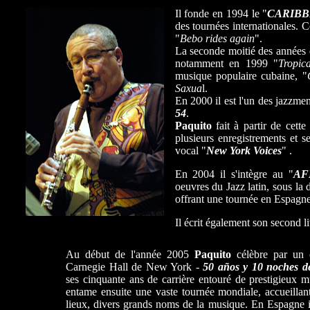
Il fonde en 1994 le "
CARIBB
des tournées internationales. Ce
"
Bebo rides again
".
La seconde moitié des années qu
notamment en 1999 "
Tropic
musique populaire cubaine, "
Saxua
l.
En 2000 il est l'un des jazzm
54
.
Paquito
fait à partir de cett
plusieurs enregistrements et 
vocal "
New York Voices
" .
En 2004 il s'intègre au "
AF
oeuvres du Jazz latin, sous la 
offrant une tournée en Espagne
Il écrit également son second 
Paquito d'RIVERA.
Au début de l'année 2005
Paquito
célèbre par un 
Carnegie Hall de New York -
50 años y 10 noches d
ses cinquante ans de carrière entouré de prestigieux mu
entame ensuite une vaste tournée mondiale, accueillant
lieux, divers grands noms de la musique. En Espagne i