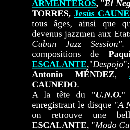
ARMENTEROS
,
"
El Ne
TORRES,
Jesús CAUN
tous âges, ainsi que q
devenus jazzmen aux Etats
Cuban Jazz Session"
.
compositions de
Paqu
ESCALANTE
,"
Despojo
Antonio MÉNDEZ
,
CAUNEDO
.
A la tête du "
U.N.O.
"
enregistrant le disque "
A 
on retrouve une bel
ESCALANTE
, "
Modo Cu