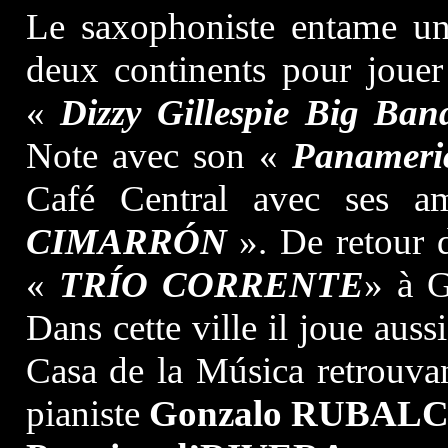
Le saxophoniste entame une 
deux continents pour jouer
«
Dizzy Gillespie Big Ban
Note avec son «
Panameri
Café Central avec ses 
CIMARRÓN
». De retour d
«
TRÍO CORRENTE
» à G
Dans cette ville il joue aus
Casa de la Música retrouvan
pianiste
Gonzalo RUBAL