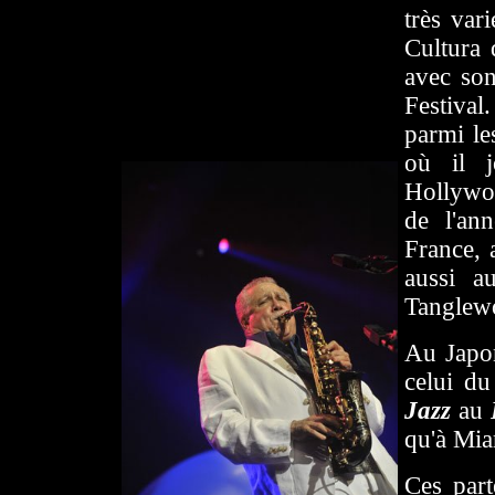
très var
Cultura
avec so
Festival
parmi le
où il 
Hollywo
de l'ann
France, 
aussi a
Tanglewo
Au Japon
celui d
Jazz
au
qu'à Mia
Ces part