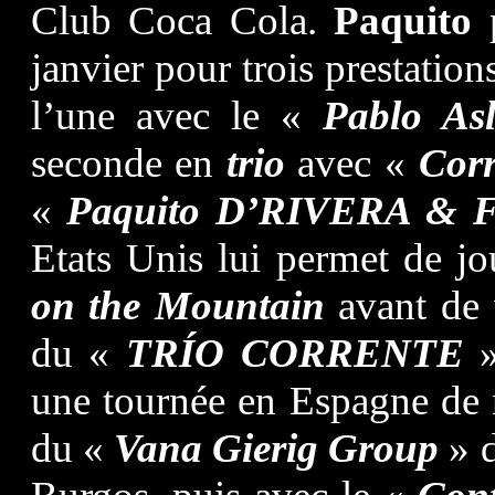
Club Coca Cola.
Paquito
p
janvier pour trois prestation
l’une avec le «
Pablo As
seconde en
trio
avec «
Corr
«
Paquito D’RIVERA & F
Etats Unis lui permet de j
on the Mountain
avant de 
du «
TRÍO CORRENTE
»
une tournée en Espagne de
du «
Vana Gierig Group
» d