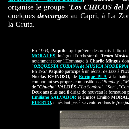
organise le groupe "
Los CHICOS del 
quelques
descargas
au Capri, à La Zor
la Gruta.
Paquito à dix ans. Photographie
En 1963,
Paquito
-qui préfère désormais l'alto et l
MORALES
, intègrent l'orchestre du
Teatro Música
notamment pour l'Hommage à
Charlie Mingus
don
"
ORQUESTA CUBANA de MÚSICA MODERNA
En 1967
Paquito
participe à un récital de Jazz à l'
Nicolás REINOSO
, de
Enrique PLÁ
à la batte
comportant ses propres compositions -"
Bombay
", "
M
de "
Chucho
"
VALDÉS
-"
La Sombra
", "
Son
", "
Con
Deux ans plus tard il dirige de nouveau la formatio
Emiliano SALVADOR
et
Carlos Emilio MORA
PUERTO
, n'hésitant pas à s'aventurer dans le
free ja