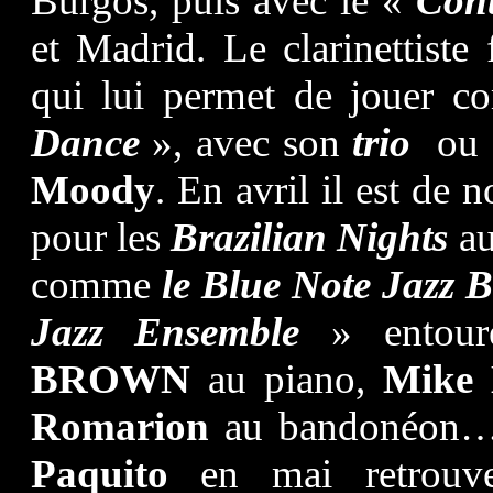
Burgos, puis avec le «
Cont
et Madrid. Le clarinettiste
qui lui permet de jouer 
Dance
», avec son
trio
ou e
Moody
. En avril il est de 
pour les
Brazilian Nights
au
comme
le Blue Note Jazz B
Jazz Ensemble
» entou
BROWN
au piano,
Mike
Romarion
au bandonéon… s
Paquito
en mai retrouv