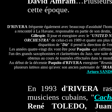
David Amram
…Plusieurs 
cette époque.
D'RIVERA
fréquente également avec beaucoup d'assiduité l'hom
a rencontré à La Havane, responsable en partie de son destin,
Gillespie
. Il joue et enregistre avec le "
UNITED N
ORCHESTRA
" de celui-ci en 1989 et quatre ans plus t
disparition de "
Diz
" il prend la direction de l'
Les années quatre-vingt dix vont être pour
Paquito
-qui s'affir
l'un des grands saxophonistes et clarinettistes du Jazz- une suite d
obtenus au cours de tournées effectuées dans le monde
Au début de la décennie
Paquito d'RIVERA
enregistre "
Reuni
plusieurs
latinos
ainsi qu'avec son ancien partenaire de "
IRA
Arturo SAN
En 1993
d'RIVERA
ras
musiciens cubains, "
Cach
René TOLEDO, Jua