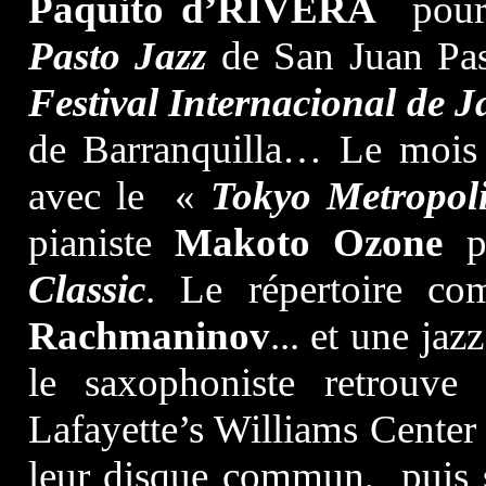
Paquito d’RIVERA
pours
Pasto Jazz
de San Juan Pa
Festival Internacional de J
de Barranquilla… Le mois
avec le «
Tokyo Metropol
pianiste
Makoto Ozone
po
Classic
. Le répertoire c
Rachmaninov
... et une ja
le saxophoniste retrouv
Lafayette’s Williams Center 
leur disque commun, puis s