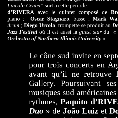
Lincoln Center
" sort à cette période.
d’RIVERA
avec le quintet composé de
Br
piano ;
Oscar Stagnaro
, basse ;
Mark
Wal
drum
;
Diego Urcola
, trompette se produit au
De
Jazz Festival
où il est aussi la
guest star
du 
Orchestra of Northern Illinois University
».
Le cône sud invite en se
pour trois concerts en Ar
avant qu’il ne retrouve
Gallery. Poursuivant ses
musiques sud américaines e
rythmes,
Paquito d’RIV
Duo
» de
João Luiz
et
Do