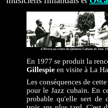
musiciens finlandais et
Osc
d'Rivera au centre du Quinteto Cubano de Jazz. 1
Photographie extraite de "Fiesta Havana", Ed. Vade
En 1977 se produit la ren
Gillespie
en visite à La H
Les conséquences de cette 
pour le Jazz cubain. En 
probable qu'elle sert de
trois ans plus tard. C'est