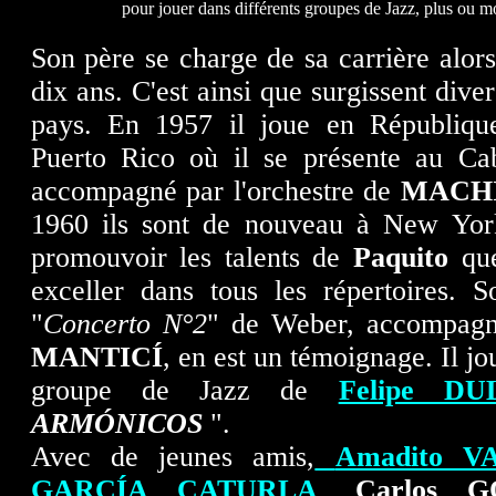
pour jouer dans différents groupes de Jazz, plus ou m
Son père se charge de sa carrière alors
dix ans. C'est ainsi que surgissent dive
pays. En 1957 il joue en Républiqu
Puerto Rico où il se présente au Ca
accompagné par l'orchestre de
MACH
1960 ils sont de nouveau à New Yo
promouvoir les talents de
Paquito
que
exceller dans tous les répertoires. S
"
Concerto N°2
" de Weber, accompagné
MANTICÍ
, en est un témoignage. Il j
groupe de Jazz de
Felipe DU
ARMÓNICOS
".
Avec de jeunes amis,
Amadito V
GARCÍA CATURLA
,
Carlos
G