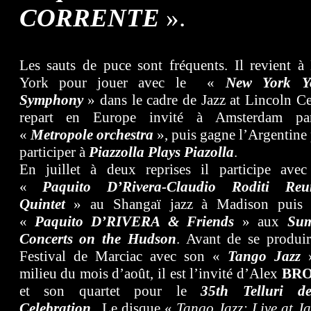
CORRENTE
».
Les sauts de puce sont fréquents. Il revient 
York pour jouer avec le «
New York Y
Symphony
» dans le cadre de Jazz at Lincoln Ce
repart en Europe invité à Amsterdam pa
«
Metropole orchestra
», puis gagne l’Argentine
participer à
Piazzolla Plays Piazolla
.
En juillet à deux reprises il participe ave
«
Paquito D’Rivera-Claudio Roditi Reu
Quintet
» au Shangaï jazz à Madison puis 
«
Paquito D’RIVERA & Friends
» aux
Su
Concerts on the Hudson
. Avant de se produi
Festival de Marciac avec son «
Tango Jazz
»
milieu du mois d’août, il est l’invité d’Alex
BR
et son quartet pour le
35th Telluri de
Celebration
. Le disque «
Tango Jazz: Live at Ja