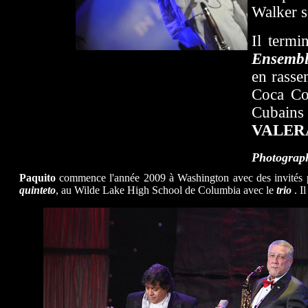
Walker s
Il termi
Ensembl
en rasse
Coca C
Cubain
VALER
Photograph
Paquito
commence l'année 2009 à Washington avec des invités p
quinteto
, au Wilde Lake High School de Columbia avec le
trio
. I