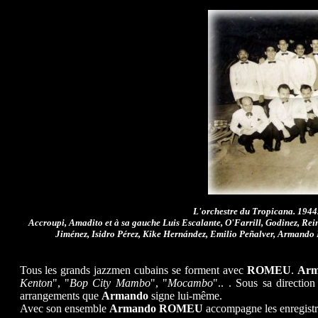
L'orchestre du Tropicana. 1944
Accroupi, Amadito et à sa gauche Luis Escalante, O'Farrill, Godinez, Re
Jiménez, Isidro Pérez, Kike Hernández, Emilio Peñalver, Armand
Tous les grands jazzmen cubains se forment avec
ROMEU
.
Arm
Kenton
", "
Bop City Mambo
", "
Mocambo
".. . Sous sa directi
arrangements que
Armando
signe lui-même.
Avec son ensemble
Armando ROMEU
accompagne les enregist