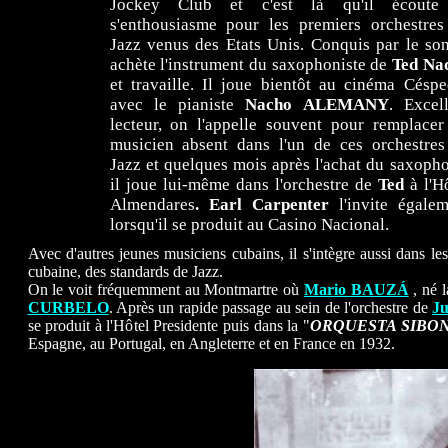
Jockey Club et c'est là qu'il écoute
s'enthousiasme pour les premiers orchestres
Jazz venus des Etats Unis. Conquis par le son
achète l'instrument du saxophoniste de
Ted Na
et travaille. Il joue bientôt au cinéma Céspe
avec le pianiste
Nacho
ALEMANY
. Excel
lecteur, on l'appelle souvent pour remplacer
musicien absent dans l'un de ces orchestres
Jazz et quelques mois après l'achat du saxoph
il joue lui-même dans l'orchestre de
Ted
à l'H
Almendares
. Earl Carpenter
l'invite égalem
lorsqu'il se produit au Casino Nacional.
Avec d'autres jeunes musiciens cubains, il s'intègre aussi dans l
cubaine, des standards de Jazz.
On le voit fréquemment au Montmartre où
Mario BAUZÁ
, né l
CURBELO
. Après un rapide passage au sein de l'orchestre de
J
se produit à l'Hôtel Presidente puis dans la "
ORQUESTA SIBO
Espagne, au Portugal, en Angleterre et en France en 1932.