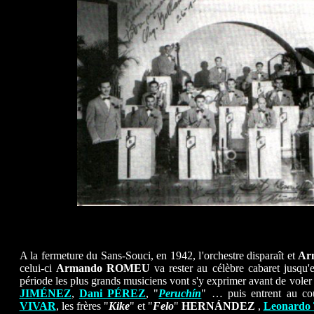
A la fermeture du Sans-Souci, en 1942, l'orchestre disparaît et
Ar
celui-ci
Armando ROMEU
va rester au célèbre cabaret jusqu'
période les plus grands musiciens vont s'y exprimer avant de voler d
JIMÉNEZ
,
Dani PÉREZ
, "
Peruchín
" … puis entrent au co
VIVAR
, les frères "
Kike
" et "
Felo
"
HERNÁNDEZ
,
Leonard