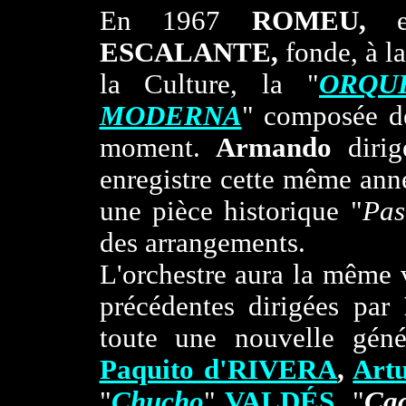
En 1967
ROMEU,
en
ESCALANTE,
fonde, à l
la Culture, la "
ORQU
MODERNA
" composée d
moment.
Armando
dirig
enregistre cette même ann
une pièce historique "
Pas
des arrangements.
L'orchestre aura la même 
précédentes dirigées par
toute une nouvelle géné
Paquito d'RIVERA
,
Art
"
Chucho
"
VALDÉS
,
"
Cac