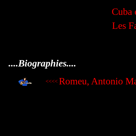
Cuba e
Les
F
....Biographies....
Romeu, Antonio Ma
<<<<