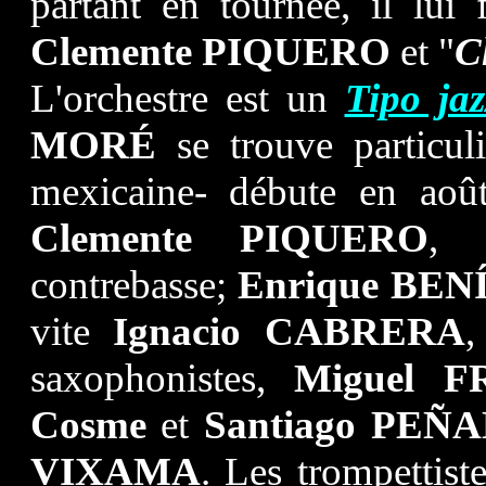
partant en tournée, il lui
Clemente PIQUERO
et "
C
L'orchestre est un
Tipo ja
MORÉ
se trouve particuli
mexicaine- débute en aoû
Clemente PIQUERO
,
contrebasse;
Enrique BEN
vite
Ignacio CABRERA
,
saxophonistes,
Miguel 
Cosme
et
Santiago
PEÑA
VIXAMA
. Les trompettiste