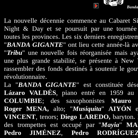
Banda 
La nouvelle décennie commence au Cabaret Si
Night & Day et se poursuit par une tournée 
toutes les provinces. Les six derniers enregistre
"
BANDA GIGANTE
" ont lieu cette année-là a
"
Tribu
" une nouvelle fois réorganisée mais ay
une plus grande stabilité, se présente à New
rassembler des fonds destinés à soutenir le go
révolutionnaire.
La "
BANDA
GIGANTE
" est constituée dé
Lázaro VALDÉS
, piano entré en 1959 au 
COLUMBIE
; des saxophonistes
Mauro
Roger MENA,
alto; "
Musiquita
"
AIYÓN
e
VINCENT
, tenors;
Diego LAREDO,
baryton. 
des trompettes est occupé par "
Mayia
"
MA
Pedro JIMÉNEZ
,
Pedro RODRÍGU