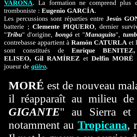
VARONA
. La formation ne comprend plus q
tromboniste :
Eugenio GARCÍA
.
Les percussions sont réparties entre
Jesús G
batterie ;
Clemente PIQUERO
, dernier survi
"
Tribu
" d'origine,
bongó
et "
Managuito
",
tumb
contrebasse appartient à
Ramón CATURLA
et 
sont constitués de
Enrique BENITEZ,
ELISEO, Gil RAMÍREZ
et
Delfin MORÉ
é
joueur de
güiro
.
MORÉ
est de nouveau mala
il réapparaît au milieu d
GIGANTE
" au Sierra et
notamment au
Tropicana
, 