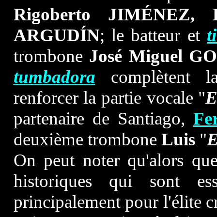
Rigoberto JIMÉNEZ,
ARGUDÍN
; le batteur et
t
trombone
José Miguel 
tumbadora
complètent l
renforcer la partie vocale "
E
partenaire de Santiago,
Fe
deuxième trombone
Luis
"
E
On peut noter qu'alors qu
historiques qui sont ess
principalement pour l'élite cr