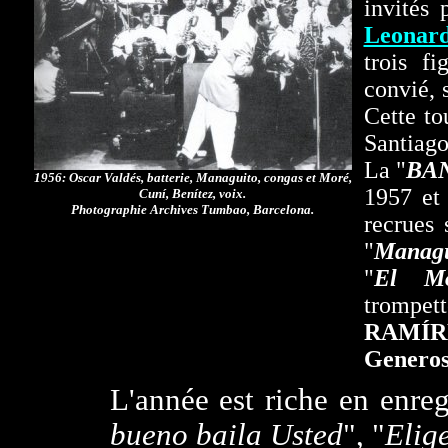
invités 
Leonar
trois f
convié, 
Cette to
Santiago
La "
BA
1956: Oscar Valdés, batterie, Managuito, congas et Moré,
1957 et 
Cuní, Benítez, voix.
Photographie Archives Tumbao, Barcelona.
recrues
"
Managu
"
El Mo
trompett
RAMÍR
Generos
L'année est riche en enreg
bueno baila Usted
", "
Elig