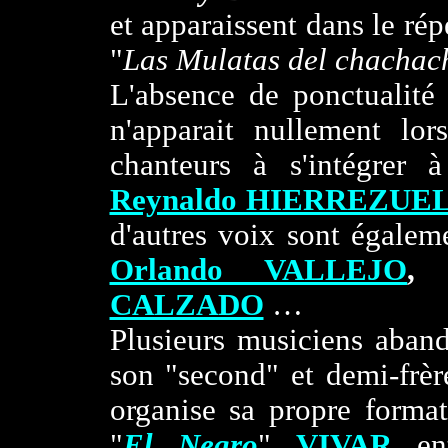
et apparaissent dans le rép
"
Las Mulatas del chachac
L'absence de ponctualité
n'apparait nullement lor
chanteurs à s'intégrer 
Reynaldo HIERREZUE
d'autres voix sont égalem
Orlando VALLEJO
,
CALZADO
…
Plusieurs musiciens aban
son "second" et demi-frèr
organise sa propre forma
"
El Negro
"
VIVAR
ent