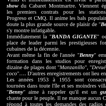
show
du Cabaret Montmartre. Viennent ég
les premiers contrats pour les station
Progreso et CMQ. Il anime les bals populair
doute la plus grande source de plaisir de "
B
s'y montre infatigable.
Immédiatement la "
BANDA GIGANTE
" o
place de leader parmi les prestigieuses fo
cubaines de la décennie.
Avant même la fin de l'année "
Benny
" em
formation dans les studios pour enregis
dizaine de plages dont "
Manzanillo
", "
Devué
coco
"…. D'autres enregistrements ont lieu e
Les années 1953 à 1955 sont consacr
tournées dans toute l'île et ses moindres vil
"
Benny
" aime à rappeler qu'il est un
gu
chante pour le peuple. Il ne manque aucun C
répond à toutes les demandes des radios 