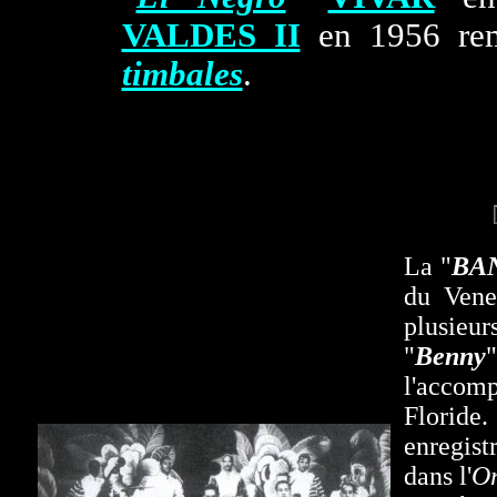
VALDES II
en 1956 re
timbales
.
La "
BA
du Vene
plusieu
"
Benny
l'accomp
Floride
enregistr
dans l'
Or